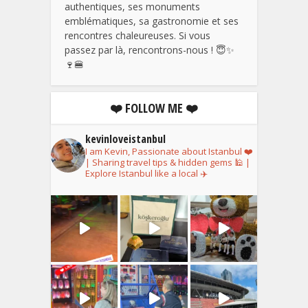
authentiques, ses monuments
emblématiques, sa gastronomie et ses
rencontres chaleureuses. Si vous
passez par là, rencontrons-nous ! 😇✨
🍷🍔
❤️ FOLLOW ME ❤️
kevinloveistanbul
I am Kevin, Passionate about Istanbul ❤️
| Sharing travel tips & hidden gems 🕌 |
Explore Istanbul like a local ✈️