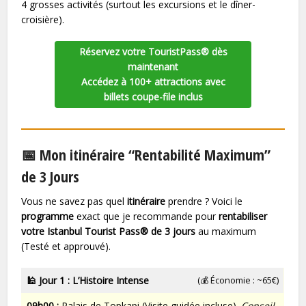
4 grosses activités (surtout les excursions et le dîner-
croisière).
Réservez votre TouristPass® dès
maintenant
Accédez à 100+ attractions avec
billets coupe-file inclus
📅 Mon itinéraire “Rentabilité Maximum”
de 3 Jours
Vous ne savez pas quel
itinéraire
prendre ? Voici le
programme
exact que je recommande pour
rentabiliser
votre Istanbul Tourist Pass® de 3 jours
au maximum
(Testé et approuvé).
🕌
Jour 1 : L’Histoire Intense
(💰 Économie : ~65€)
09h00 :
Palais de Topkapi (Visite guidée incluse).
Conseil