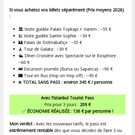
Si vous achetez vos billets séparément (Prix moyens 2026)
:
🏛️ Visite guidée Palais Topkapi + Harem : ~55 €
🕌 Visite guidée Sainte-Sophie : ~30 €
🏰 Palais de Dolmabahçe : ~35 €
🗼 Tour de Galata : ~30 €
🛳️ Dîner-Croisière avec Spectacle sur le Bosphore :
~60 €
🚌 Excursion journée (Bursa ou Sapanca) : ~90 €
🌃 Tour en Bus (Hop-on Hop-off) : ~45 €
❌
TOTAL SANS PASS : environ 345 € / personne
Avec l’Istanbul Tourist Pass
Prix pour 3 jours :
209 €
✅
ÉCONOMIE RÉALISÉE : 136 € par personne !
Mon verdict :
Avec les nouveaux tarifs, le pass est
extrêmement rentable
dès que vous décidez de faire 3 ou