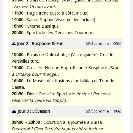
: Arrivez 15 min avant.
11h30 :
Hagia Irene (Juste à côté, inclus).
14h00 :
Sainte-Sophie (Visite guidée incluse).
16h00 :
Citerne Basilique.
20h00 :
Spectacle des Derviches Tourneurs.
🌊
Jour 2 : Bosphore & Fun
(💰 Économie : ~55€)
10h00 :
Palais de Dolmabahçe (Visite guidée). C’est le
Versailles turc.
13h00 :
Croisière Hop-on Hop-off sur le Bosphore.
(Stop
à Ortaköy pour manger)
16h00 :
Le Musée des illusions (sur Istiklal) et Tour de
Galata.
20h30 :
Dîner-Croisière Spectacle
(Inclus ! Pensez à
réserver la veille via l’appli).
🏔️ Jour 3 : L’Évasion
(💰 Économie : ~90€)
09h00 – 20h00 :
Excursion à la journée à Bursa.
Pourquoi ? C’est l’activité la plus chère incluse.