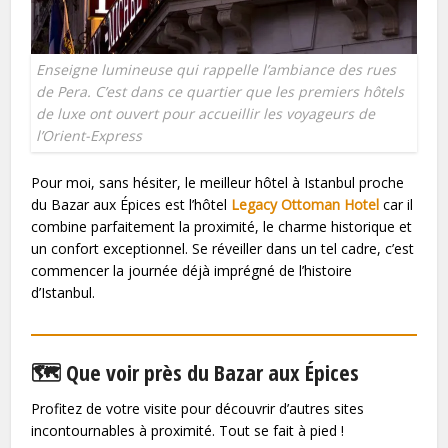
Enseigne lumineuse qui rappelle l’ambiance des rues
de Pera. C’est dans ce quartier que les premiers hôtels
de luxe ont ouvert pour accueillir les voyageurs de
l’Orient-Express
Pour moi, sans hésiter, le meilleur hôtel à Istanbul proche
du Bazar aux Épices est l’hôtel
Legacy Ottoman Hotel
car il
combine parfaitement la proximité, le charme historique et
un confort exceptionnel. Se réveiller dans un tel cadre, c’est
commencer la journée déjà imprégné de l’histoire
d’Istanbul.
🗺️ Que voir près du Bazar aux Épices
Profitez de votre visite pour découvrir d’autres sites
incontournables à proximité. Tout se fait à pied !