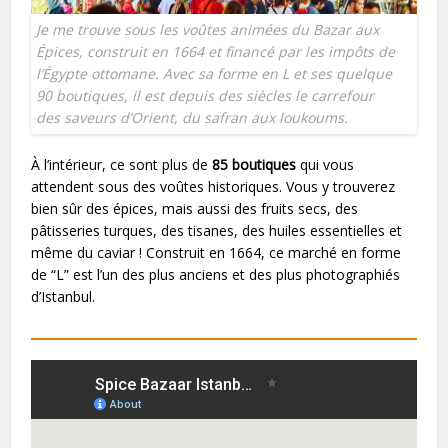
Je me trouve sous les voûtes animées du Bazar aux
Épices, construit en 1664 et financé par les impôts de
l’Égypte ottomane. Avec sa forme en L et ses quelque
90 boutiques, il est depuis des siècles le carrefour
des saveurs d’Orient, du safran aux loukoums.
À l’intérieur, ce sont plus de
85 boutiques
qui vous
attendent sous des voûtes historiques. Vous y trouverez
bien sûr des épices, mais aussi des fruits secs, des
pâtisseries turques, des tisanes, des huiles essentielles et
même du caviar ! Construit en 1664, ce marché en forme
de “L” est l’un des plus anciens et des plus photographiés
d’Istanbul.