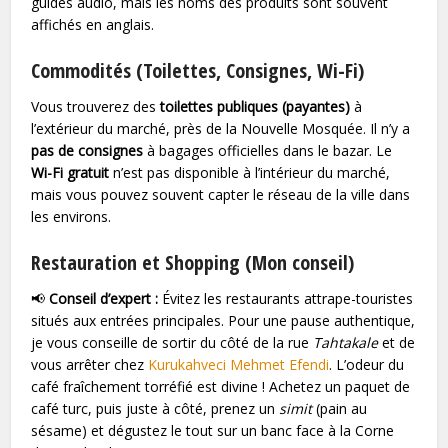
guides audio, mais les noms des produits sont souvent
affichés en anglais.
Commodités (Toilettes, Consignes, Wi-Fi)
Vous trouverez des
toilettes publiques (payantes)
à
l’extérieur du marché, près de la Nouvelle Mosquée. Il n’y a
pas de consignes
à bagages officielles dans le bazar. Le
Wi-Fi gratuit
n’est pas disponible à l’intérieur du marché,
mais vous pouvez souvent capter le réseau de la ville dans
les environs.
Restauration et Shopping (Mon conseil)
📢
Conseil d’expert :
Évitez les restaurants attrape-touristes
situés aux entrées principales. Pour une pause authentique,
je vous conseille de sortir du côté de la rue
Tahtakale
et de
vous arrêter chez
Kurukahveci Mehmet Efendi
. L’odeur du
café fraîchement torréfié est divine ! Achetez un paquet de
café turc, puis juste à côté, prenez un
simit
(pain au
sésame) et dégustez le tout sur un banc face à la Corne