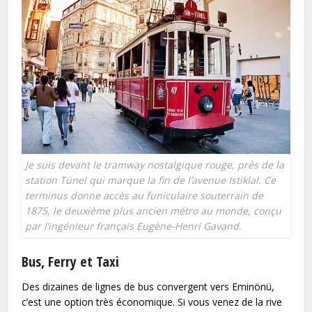
Je suis devant le tramway nostalgique rouge, près de la
station Tünel qui marque la fin de l’avenue Istiklal. Ce
terminus donne accès au funiculaire souterrain de
1875, le deuxième plus ancien métro au monde, conçu
par l’ingénieur français Eugène-Henri Gavand.
Bus, Ferry et Taxi
Des dizaines de lignes de bus convergent vers Eminönü,
c’est une option très économique. Si vous venez de la rive