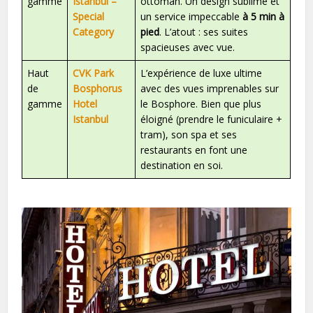
gamme
Istanbul –
ottoman. Un design sublime et
Special
un service impeccable
à 5 min à
Category
pied
. L’atout : ses suites
spacieuses avec vue.
Haut
CVK Park
L’expérience de luxe ultime
de
Bosphorus
avec des vues imprenables sur
gamme
Hotel
le Bosphore. Bien que plus
Istanbul
éloigné (prendre le funiculaire +
tram), son spa et ses
restaurants en font une
destination en soi.