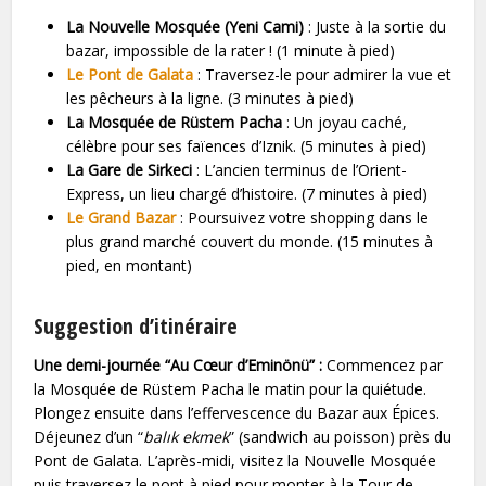
La Nouvelle Mosquée (Yeni Cami)
: Juste à la sortie du
bazar, impossible de la rater ! (1 minute à pied)
Le Pont de Galata
: Traversez-le pour admirer la vue et
les pêcheurs à la ligne. (3 minutes à pied)
La Mosquée de Rüstem Pacha
: Un joyau caché,
célèbre pour ses faïences d’Iznik. (5 minutes à pied)
La Gare de Sirkeci
: L’ancien terminus de l’Orient-
Express, un lieu chargé d’histoire. (7 minutes à pied)
Le Grand Bazar
: Poursuivez votre shopping dans le
plus grand marché couvert du monde. (15 minutes à
pied, en montant)
Suggestion d’itinéraire
Une demi-journée “Au Cœur d’Eminönü” :
Commencez par
la Mosquée de Rüstem Pacha le matin pour la quiétude.
Plongez ensuite dans l’effervescence du Bazar aux Épices.
Déjeunez d’un “
balık ekmek
” (sandwich au poisson) près du
Pont de Galata. L’après-midi, visitez la Nouvelle Mosquée
puis traversez le pont à pied pour monter à la Tour de