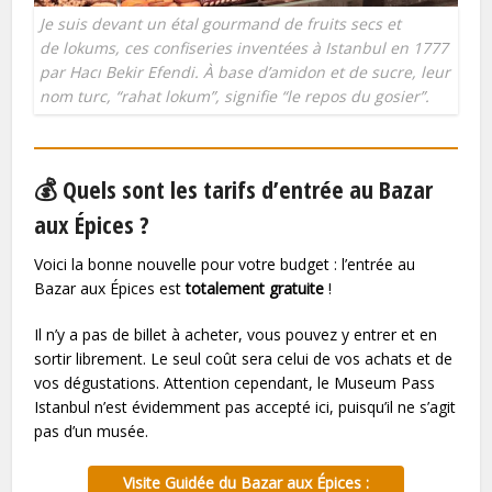
Je suis devant un étal gourmand de fruits secs et
de lokums, ces confiseries inventées à Istanbul en 1777
par Hacı Bekir Efendi. À base d’amidon et de sucre, leur
nom turc, “rahat lokum”, signifie “le repos du gosier”.
💰 Quels sont les tarifs d’entrée au Bazar
aux Épices ?
Voici la bonne nouvelle pour votre budget : l’entrée au
Bazar aux Épices est
totalement gratuite
!
Il n’y a pas de billet à acheter, vous pouvez y entrer et en
sortir librement. Le seul coût sera celui de vos achats et de
vos dégustations. Attention cependant, le Museum Pass
Istanbul n’est évidemment pas accepté ici, puisqu’il ne s’agit
pas d’un musée.
Visite Guidée du Bazar aux Épices :