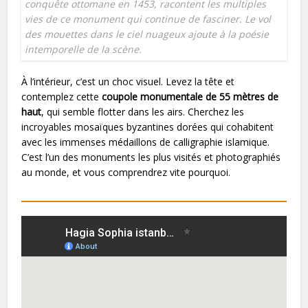
conquête ottomane en 1453, racontent les multiples
vies de ce monument qui continue de fasciner. Le vol
des mouettes dans le ciel nuageux ajoute à la poésie
intemporelle de la scène.
À l’intérieur, c’est un choc visuel. Levez la tête et
contemplez cette
coupole monumentale de 55 mètres de
haut
, qui semble flotter dans les airs. Cherchez les
incroyables mosaïques byzantines dorées qui cohabitent
avec les immenses médaillons de calligraphie islamique.
C’est l’un des monuments les plus visités et photographiés
au monde, et vous comprendrez vite pourquoi.