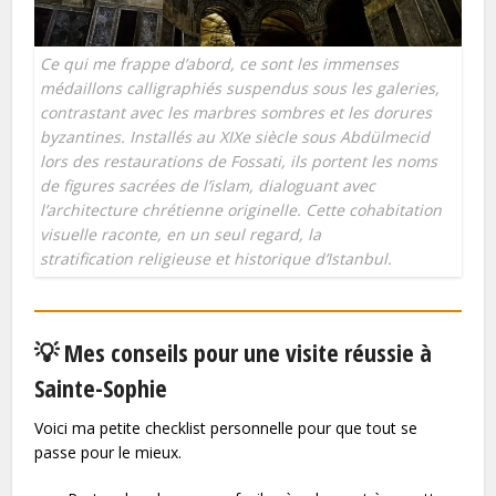
Ce qui me frappe d’abord, ce sont les immenses
médaillons calligraphiés suspendus sous les galeries,
contrastant avec les marbres sombres et les dorures
byzantines. Installés au XIXe siècle sous Abdülmecid
lors des restaurations de Fossati, ils portent les noms
de figures sacrées de l’islam, dialoguant avec
l’architecture chrétienne originelle. Cette cohabitation
visuelle raconte, en un seul regard, la
stratification religieuse et historique d’Istanbul.
💡 Mes conseils pour une visite réussie à
Sainte-Sophie
Voici ma petite checklist personnelle pour que tout se
passe pour le mieux.