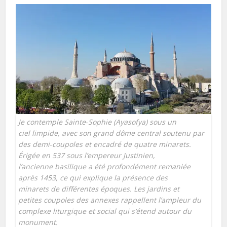
Je contemple Sainte‑Sophie (Ayasofya) sous un
ciel limpide, avec son grand dôme central soutenu par
des demi‑coupoles et encadré de quatre minarets.
Érigée en 537 sous l’empereur Justinien,
l’ancienne basilique a été profondément remaniée
après 1453, ce qui explique la présence des
minarets de différentes époques. Les jardins et
petites coupoles des annexes rappellent l’ampleur du
complexe liturgique et social qui s’étend autour du
monument.