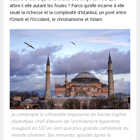
attire-t-elle autant les foules ? Parce qu’elle incarne à elle
seule la richesse et la complexité d’Istanbul, un pont entre
l’Orient et l’Occident, le christianisme et l’islam.
Je contemple la silhouette imposante de Sainte-Sophie
(Ayasofya), chef-d’œuvre de l’architecture byzantine,
inauguré en 537 en tant que plus grande cathédrale du
monde chrétien. Ses minarets, ajoutés après la