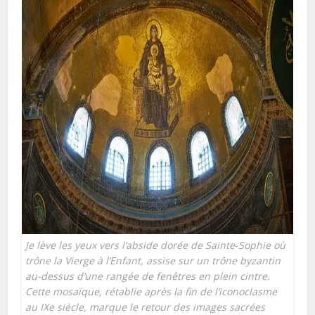
Je lève les yeux vers l’abside dorée de Sainte‑Sophie où
trône la Vierge à l’Enfant, assise sur un trône byzantin
au-dessus d’une rangée de fenêtres en plein cintre.
Cette mosaïque, rétablie après la fin de l’iconoclasme
au IXe siècle, marque le retour des images sacrées