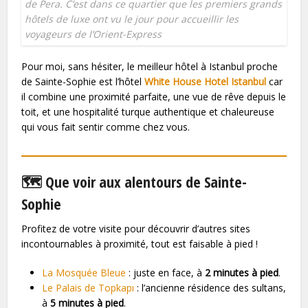
de Pera. C’est dans ce quartier que les premiers grands
hôtels de luxe ont vu le jour pour accueillir les
voyageurs de l’Orient-Express
Pour moi, sans hésiter, le meilleur hôtel à Istanbul proche
de Sainte-Sophie est l’hôtel
White House Hotel Istanbul
car
il combine une proximité parfaite, une vue de rêve depuis le
toit, et une hospitalité turque authentique et chaleureuse
qui vous fait sentir comme chez vous.
🗺️ Que voir aux alentours de Sainte-
Sophie
Profitez de votre visite pour découvrir d’autres sites
incontournables à proximité, tout est faisable à pied !
La Mosquée Bleue
: juste en face, à
2 minutes à pied
.
Le Palais de Topkapı
: l’ancienne résidence des sultans,
à
5 minutes à pied
.