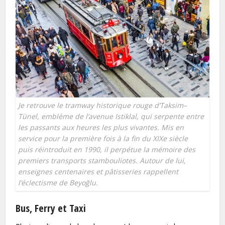
Je retrouve le tramway historique rouge d’Taksim–
Tünel, emblème de l’avenue Istiklal, qui serpente entre
les passants aux heures les plus vivantes. Mis en
service pour la première fois à la fin du XIXe siècle
puis réintroduit en 1990, il perpétue la mémoire des
premiers transports stambouliotes. Autour de lui,
enseignes centenaires et pâtisseries rappellent
l’éclectisme de Beyoğlu.
Bus, Ferry et Taxi