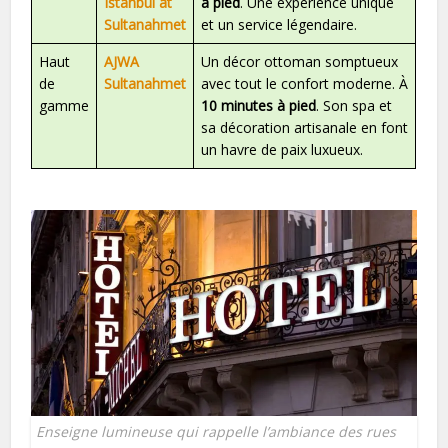
Istanbul at
à pied
. Une expérience unique
Sultanahmet
et un service légendaire.
Haut
AJWA
Un décor ottoman somptueux
de
Sultanahmet
avec tout le confort moderne. À
gamme
10 minutes à pied
. Son spa et
sa décoration artisanale en font
un havre de paix luxueux.
Enseigne lumineuse qui rappelle l’ambiance des rues