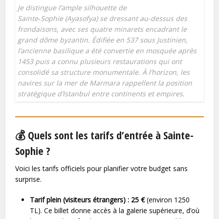
Je distingue l’ample silhouette de
Sainte‑Sophie (Ayasofya) se dressant au-dessus des
frondaisons, avec ses quatre minarets encadrant le
grand dôme byzantin. Édifiée en 537 sous Justinien,
l’ancienne basilique a été convertie en mosquée après
1453 puis a connu plusieurs restaurations qui ont
consolidé sa structure monumentale. À l’horizon, les
navires sur la mer de Marmara rappellent la position
stratégique d’Istanbul entre continents et empires.
💰 Quels sont les tarifs d’entrée à Sainte-
Sophie ?
Voici les tarifs officiels pour planifier votre budget sans
surprise.
Tarif plein (visiteurs étrangers) :
25 €
(environ 1250
TL). Ce billet donne accès à la galerie supérieure, d’où